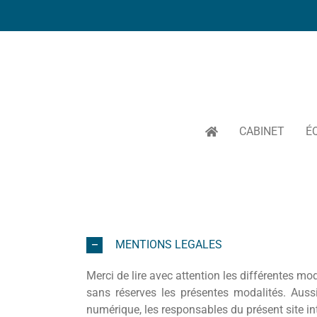
Passer
au
contenu
CABINET
É
MENTIONS LEGALES
Merci de lire avec attention les différentes mo
sans réserves les présentes modalités. Aus
numérique, les responsables du présent site in