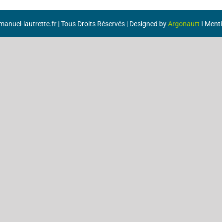
anuel-lautrette.fr | Tous Droits Réservés | Designed by
Argonautt
I
Menti