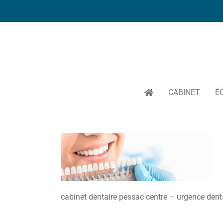
Passer
au
contenu
CABINET
É
cabinet dentaire pessac centre – urgence denta