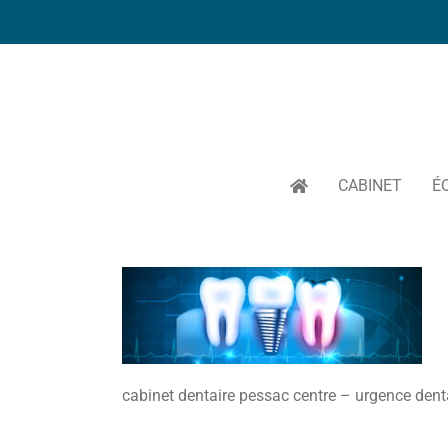
Passer
au
contenu
CABINET
É
cabinet dentaire pessac centre – urgence denta