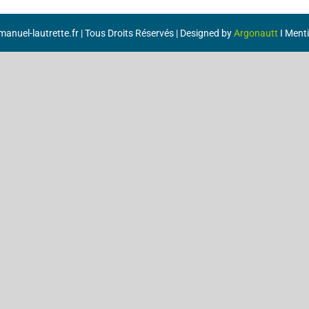
anuel-lautrette.fr | Tous Droits Réservés | Designed by
Argonautt
I
Menti