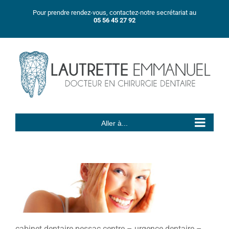
Passer
Pour prendre rendez-vous, contactez-notre secrétariat au
au
05 56 45 27 92
contenu
Aller à...
cabinet dentaire pessac centre – urgence dentaire –