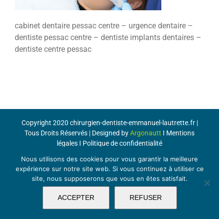
cabinet dentaire pessac centre – urgence dentaire –
dentiste pessac centre – dentiste implants dentaires –
dentiste centre pessac
Copyright 2020 chirurgien-dentiste-emmanuel-lautrette.fr |
Tous Droits Réservés | Designed by
Argonautt
I
Mentions
légales
I
Politique de confidentialité
Nous utilisons des cookies pour vous garantir la meilleure
expérience sur notre site web. Si vous continuez à utiliser ce
site, nous supposerons que vous en êtes satisfait.
ACCEPTER
REFUSER