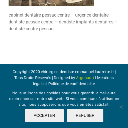
cabinet dentaire pessac centre – urgence dentaire –
dentiste pessac centre – dentiste implants dentaires –
dentiste centre pessac
Copyright 2020 chirurgien-dentiste-emmanuel-lautrette.fr |
Tous Droits Réservés | Designed by
Argonautt
I
Mentions
légales
I
Politique de confidentialité
Nous utilisons des cookies pour vous garantir la meilleure
expérience sur notre site web. Si vous continuez à utiliser ce
site, nous supposerons que vous en êtes satisfait.
ACCEPTER
REFUSER