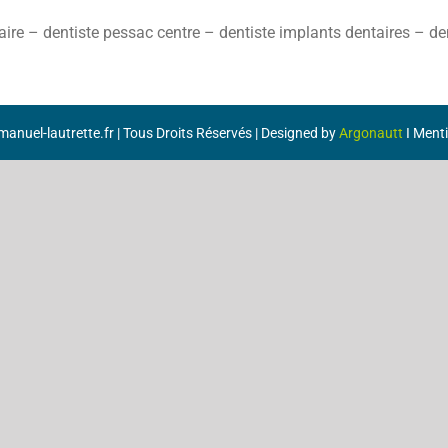
ire – dentiste pessac centre – dentiste implants dentaires – de
anuel-lautrette.fr | Tous Droits Réservés | Designed by
Argonautt
I
Menti